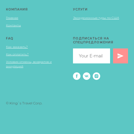
КОМПАНИЯ
УСЛУГИ
Главная
Экскурсионные туры по США
Контакты
FAQ
ПОДПИСАТЬСЯ НА
СПЕЦПРЕДЛОЖЕНИЯ
Как заказать?
Как оплатить?
Условия отмены, возвратов и
аннуляций
© King`s Travel Corp.