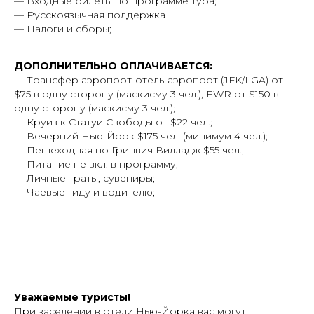
— Входные билеты по программе тура;
— Русскоязычная поддержка
— Налоги и сборы;
ДОПОЛНИТЕЛЬНО ОПЛАЧИВАЕТСЯ:
— Трансфер аэропорт-отель-аэропорт (JFK/LGA) от
$75 в одну сторону (маскисму 3 чел.), EWR от $150 в
одну сторону (маскисму 3 чел.);
— Круиз к Статуи Свободы от $22 чел.;
— Вечерний Нью-Йорк $175 чел. (минимум 4 чел.);
— Пешеходная по Гринвич Вилладж $55 чел.;
— Питание не вкл. в программу;
— Личные траты, сувениры;
— Чаевые гиду и водителю;
Уважаемые туристы!
При заселении в отели Нью-Йорка вас могут