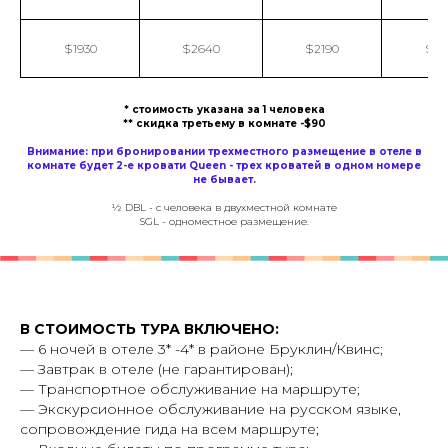
$1930
$2640
$2190
$29
* стоимость указана за 1 человека
** скидка третьему в комнате -$90
Внимание: при бронировании трехместного размещение в отеле в
комнате будет 2-е кровати Queen - трех кроватей в одном номере
не бывает.
½ DBL - с человека в двухместной комнате
SGL - одноместное размещение.
В СТОИМОСТЬ ТУРА ВКЛЮЧЕНО:
— 6 ночей в отеле 3* -4* в районе Бруклин/Квинс;
— Завтрак в отеле (не гарантирован);
— Транспортное обслуживание на маршруте;
— Экскурсионное обслуживание на русском языке,
сопровождение гида на всем маршруте;