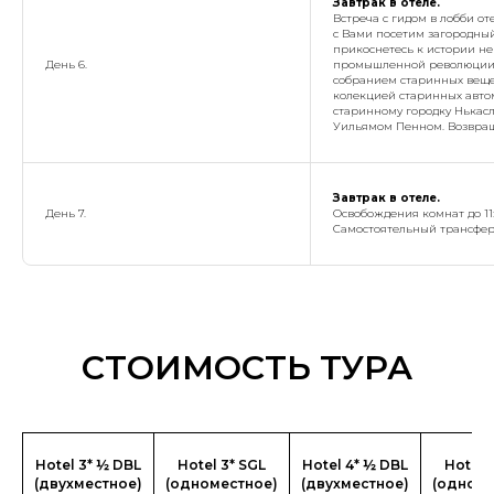
Завтрак в отеле.
Встреча с гидом в лобби оте
с Вами посетим загородны
прикоснетесь к истории не
День 6.
промышленной революции. 
собранием старинных веще
колекцией старинных автом
старинному городку Нькас
Уильямом Пенном. Возвращ
Завтрак в отеле.
День 7.
Освобождения комнат до 11:
Самостоятельный трансфер 
СТОИМОСТЬ ТУРА
Hotel 3* ½ DBL
Hotel 3* SGL
Hotel 4* ½ DBL
Hotel 
(двухместное)
(одноместное)
(двухместное)
(одноме