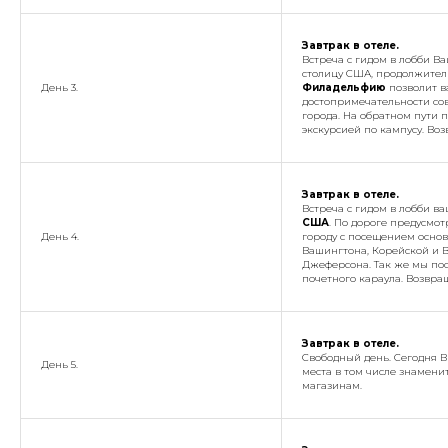
Завтрак в отеле.
Встреча с гидом в лобби Ва
столицу США, продолжитель
День 3.
Филадельфию
позволит в
достопримечательности сов
города. На обратном пути
экскурсией по кампусу. Во
Завтрак в отеле.
Встреча с гидом в лобби ва
США
. По дороге предусмот
День 4.
городу с посещением основ
Вашингтона, Корейской и 
Джеферсона. Так же мы по
почетного караула. Возвра
Завтрак в отеле.
Свободный день
. Сегодня 
День 5.
места в том числе знамени
магазинам.