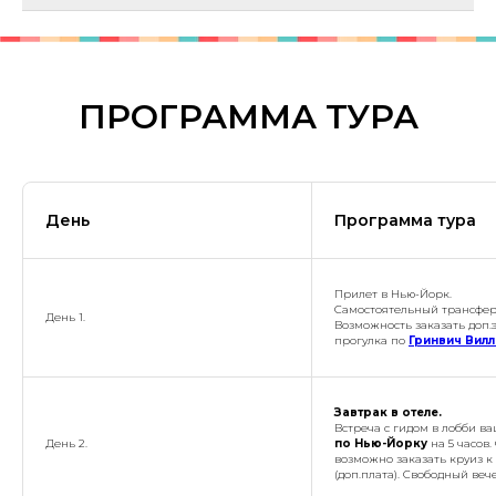
ПРОГРАММА ТУРА
День
Программа тура
Прилет в Нью-Йорк.
Самостоятельный трансфер 
День 1.
Возможность заказать
доп.
прогулка по
Гринвич Вил
Завтрак в отеле.
Встреча с гидом в лобби ва
День 2.
по Нью-Йорку
на 5 часов
возможно заказать круиз к 
(доп.плата). Свободный веч