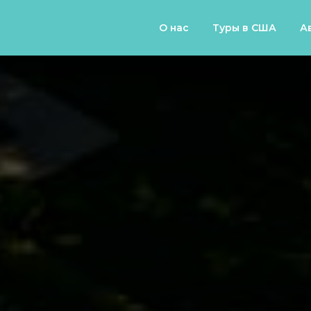
О нас
Туры в США
А