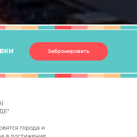
ЯВКИ
Забронировать
).
ДЕ"
овятся города и
ра в достижение