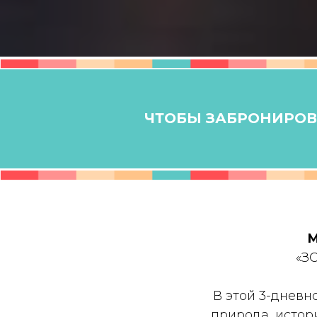
ЧТОБЫ ЗАБРОНИРОВА
М
«З
В этой 3-дневн
природа, истор